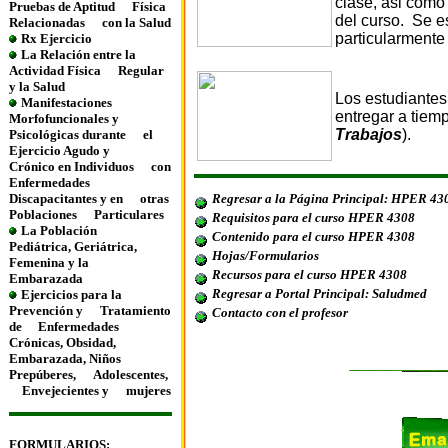
clase, asi como 
Pruebas de Aptitud
Física
del curso. Se e
Relacionadas
con la Salud
particularmente
Rx Ejercicio
La Relación entre la
Actividad Física
Regular
y la Salud
Los estudiantes
Manifestaciones
entregar a tiem
Morfofuncionales y
Trabajos
).
Psicológicas durante
el
Ejercicio Agudo y
Crónico en Individuos
con
Enfermedades
Regresar a la Página Principal: HPER 43
Discapacitantes y en
otras
Poblaciones
Particulares
Requisitos para el curso HPER 4308
La Población
Contenido para el curso HPER 4308
Pediátrica, Geriátrica,
Hojas/Formularios
Femenina y la
Recursos para el curso HPER 4308
Embarazada
Regresar a Portal Principal: Saludmed
Ejercicios para la
Prevención y
Tratamiento
Contacto con el profesor
de
Enfermedades
Crónicas, Obsidad,
Embarazada, Niños
Prepúberes,
Adolescentes,
Envejecientes y
mujeres
FORMULARIOS: