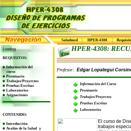
Saludmed
HPER-4308
Requisit
HPER-4308: RECU
Loading
R
EQUISITOS:
Información del
Profesor:
Edgar Lopategui Corsin
curso
Prontuario
Trabajos/Proyectos
Información del Curso
Pruebas Escritas
Laboratorios
Prontuario
Asignaciones
Trabajos/Proyectos
Pruebas Escritas
Laboratorios
CONTENIDO:
El curso de Dis
Introducción
trabajos especi
Avalúo de la Salud
y