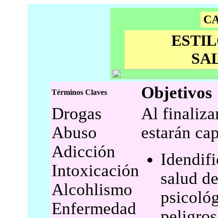
CA
ESTIL
SA
Objetivos
Términos Claves
Drogas
Al finaliza
Abuso
estarán ca
Adicción
Idendifi
Intoxicación
salud de
Alcohlismo
psicológ
Enfermedad
peligros