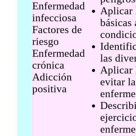
Enfermedad
Aplicar 
infecciosa
básicas 
Factores de
condicio
riesgo
Identifi
Enfermedad
las dive
crónica
Aplicar 
Adicción
evitar l
positiva
enferme
Describi
ejercici
enferme