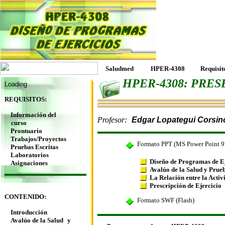
Saludmed
HPER-4308
Requisit
HPER-4308: PRE
Loading
R
EQUISITOS:
Información del
Profesor:
Edgar Lopategui Corsin
curso
Prontuario
Trabajos/Proyectos
Formato PPT (MS Power Point 9
Pruebas Escritas
Laboratorios
Diseño de Programas de E
Asignaciones
Avalúo de la Salud y Prueb
La Relación entre la Activ
Prescripción de Ejercicio
CONTENIDO:
Formato SWF (Flash)
Introducción
Avalúo de la Salud
y