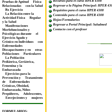
Recursos para el curso HPER 4308
Pruebas de Aptitud
Física
Regresar a la Página Principal: HPER 43
Relacionadas
con la Salud
Rx Ejercicio
Requisitos
para el curso HPER 4308
La Relación entre la
Contenido para el curso HPER 4308
Actividad Física
Regular
Hojas/Formularios
y la Salud
Regresar a Portal Principal: Saludmed
Manifestaciones
Contacto con el profesor
Morfofuncionales y
Psicológicas durante
el
Ejercicio Agudo y
Crónico en Individuos
con
Enfermedades
Discapacitantes y en
otras
Poblaciones
Particulares
La Población
Pediátrica, Geriátrica,
Femenina y la
Embarazada
Ejercicios para la
Prevención y
Tratamiento
de
Enfermedades
Crónicas, Obsidad,
Embarazada, Niños
Prepúberes,
Adolescentes,
Envejecientes y
mujeres
FORMULARIOS: