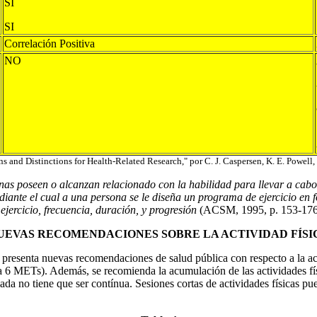
SI
SI
Correlación Positiva
NO
ns and Distinctions for Health-Related Research," por C. J. Caspersen, K. E. Powell
nas poseen o alcanzan relacionado con la habilidad para llevar a cabo
iante el cual a una persona se le diseña un programa de ejercicio en fo
 ejercicio, frecuencia, duración, y progresión
(ACSM, 1995, p. 153-176;
UEVAS RECOMENDACIONES SOBRE LA ACTIVIDAD FÍSI
 presenta nuevas recomendaciones de salud pública con respecto a la act
3 a 6 METs). Además, se recomienda la acumulación de las actividades fí
ada no tiene que ser contínua. Sesiones cortas de actividades físicas pue