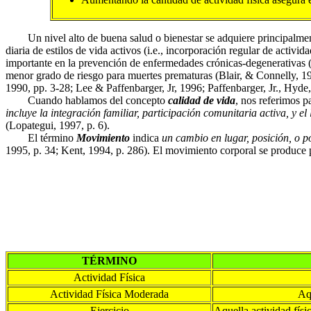
Un nivel alto de buena salud o bienestar se adquiere principalmente 
diaria de estilos de vida activos (i.e., incorporación regular de acti
importante en la prevención de enfermedades crónicas-degenerativas (e.
menor grado de riesgo para muertes prematuras (Blair, & Connelly, 1
1990, pp. 3-28; Lee & Paffenbarger, Jr, 1996; Paffenbarger, Jr., Hyd
Cuando hablamos del concepto
calidad de vida
, nos referimos p
incluye la integración familiar, participación comunitaria activa, y el
(Lopategui, 1997, p. 6).
El término
Movimiento
indica
un cambio en lugar, posición, o p
1995, p. 34; Kent, 1994, p. 286). El movimiento corporal se produce po
TÉRMINO
Actividad Física
Actividad Física Moderada
Aqu
Ejercicio
Aquella actividad físi