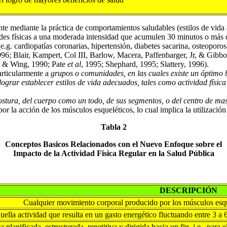
mediante la práctica de comportamientos saludables (estilos de vida a
vidades físicas a una moderada intensidad que acumulen 30 minutos o más
g. cardiopatías coronarias, hipertensión, diabetes sacarina, osteoporosi
996; Blair, Kampert, Col III, Barlow, Macera, Paffenbarger, Jr, & Gi
e, & Wing, 1990; Pate
et al
, 1995; Shephard, 1995; Slattery, 1996).
articularmente a
grupos o comunidades, en las cuales existe un óptimo b
 lograr establecer estilos de vida adecuados, tales como actividad físic
ostura, del cuerpo como un todo, de sus segmentos, o del centro de mas
r la acción de los músculos esqueléticos, lo cual implica la utilización 
Tabla 2
Conceptos Basicos Relacionados con el Nuevo Enfoque sobre el
Impacto de la Actividad Fisica Regular en la Salud Pública
DESCRIPCIÓN
Cualquier movimiento corporal producido por los músculos esque
ella actividad que resulta en un gasto energético fluctuando entre 3 a 
ca planificada, estructurada, repetitiva y dirigida hacia un fin, i.e., 