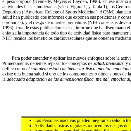
el peso corporal (Kennedy, Meyers & Layden, 1996). En ese mismo año,
actividades físicas moderadas (véase Figura 1, y Tabla 1), los Cent
Deportiva ("American College of Sports Medicine", ACSM) plantearon s
salud han publicado dos informes que exponen sus posiciones y consens
coronarias), y el riesgo de muertes prematuras (NIH consensus deve
1996). Una de estas publicaciones es el informe que ha diseminado e
enfatiza la importancia de todo tipo de actividad física para mantener
NIH) recalca los beneficios cardiovasculares que se obtienen mediante
Para poder entender y aplicar los nuevos enfoques sobre la actividad 
Primeramente, debemos repasar los conceptos de
salud
,
bienestar
, y
define como
el completo estado de bienestar físico, mental, emociona
existe una buena salud si uno de los componentes o dimensiones de la sa
la
adecuada adaptación de las dimensiones física, mental, emocional, 
Las Personas inactivas pueden mejorar su salud a tra
Actividades físicas regulares reducen los riesgos d
Aumentando la cantidad de actividad física asegura 