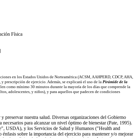
ación Física
]
ganizaciones en los Estados Unidos de Norteamérica (ACSM, AAHPERD, CDCP, AHA,
a, y prescripción de ejercicio. Además, se explicará el uso de la
Pirámide de la
umulen como mínimo 30 minutos durante la mayoría de los días que comprende la
ltos, adolescentes, y niños), y para aquellos que padecen de condiciones
y preservar nuestra salud. Diversas organizaciones del Gobierno
a necesarios para alcanzar un nivel óptimo de bienestar (Pate, 1995).
e", USDA), y los Servicios de Salud y Humanos ("Health and
o énfasis sobre la importancia del ejercicio para mantener y/o mejorar