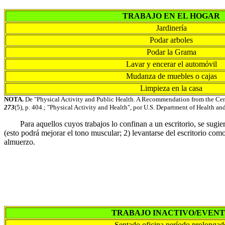
TRABAJO EN EL HOGAR
Jardinería
Podar arboles
Podar la Grama
Lavar y encerar el automóvil
Mudanza de muebles o cajas
Limpieza en la casa
NOTA.
De "Physical Activity and Public Health. A Recommendation from the Cent
273
(5), p. 404.; "Physical Activity and Health", por U.S. Department of Health an
Para aquellos cuyos trabajos lo confinan a un escritorio, se sugiere: 
(esto podrá mejorar el tono muscular; 2) levantarse del escritorio com
almuerzo.
TRABAJO INACTIVO/EVEN
Sentado oficina período prolongad