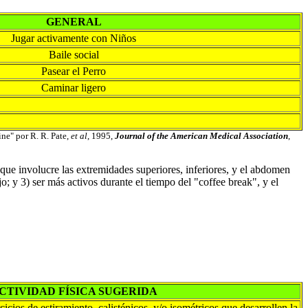
GENERAL
Jugar activamente con Niños
Baile social
Pasear el Perro
Caminar ligero
ne" por R. R. Pate,
et al
, 1995,
Journal of the American Medical Association
,
 que involucre las extremidades superiores, inferiores, y el abdomen
; y 3) ser más activos durante el tiempo del "coffee break", y el
CTIVIDAD FÍSICA SUGERIDA
cicios de estiramiento, calisténicos, y/o isométricos que desarrollen la