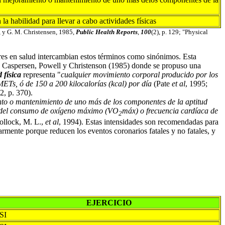
a habilidad para llevar a cabo actividades físicas
l, y G. M. Christensen, 1985,
Public Health Reports
,
100
(2), p. 129; "Physical
res en salud intercambian estos términos como sinónimos. Esta
 de Caspersen, Powell y Christenson (1985) donde se propuso una
 física
representa "
cualquier movimiento corporal producido por los
 METs, ó de 150 a 200 kilocalorías (kcal) por día
(Pate
et al
, 1995;
, p. 370).
miento o mantenimiento de uno más de los componentes de la aptitud
% del consumo de oxígeno máximo (VO
máx) o frecuencia cardíaca de
2
ollock, M. L.,
et al
, 1994). Estas intensidades son recomendadas para
armente porque reducen los eventos coronarios fatales y no fatales, y
EJERCICIO
SI