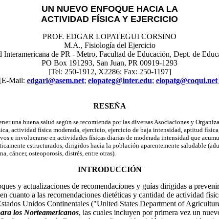
UN NUEVO ENFOQUE HACIA LA
ACTIVIDAD FÍSICA Y EJERCICIO
PROF. EDGAR LOPATEGUI CORSINO
M.A., Fisiología del Ejercicio
 Interamericana de PR - Metro, Facultad de Educación, Dept. de Educ
PO Box 191293, San Juan, PR 00919-1293
[Tel: 250-1912, X2286; Fax: 250-1197]
[E-Mail:
edgarl@asem.net
;
elopateg@inter.edu
;
elopatg@coqui.net
RESEÑA
mantener una buena salud según se recomienda por las diversas Asociaciones y Or
ica, actividad física moderada, ejercicio, ejercicio de baja intensidad, aptitud físic
tivos e involucrarse en actividades físicas diarias de moderada intensidad que ac
icamente estructurados, dirigidos hacia la población aparentemente saludable (adu
a, cáncer, osteoporosis, distrés, entre otras).
INTRODUCCIÓN
s y actualizaciones de recomendaciones y guías dirigidas a prevenir 
en cuanto a las recomendaciones dietéticas y cantidad de actividad físic
tados Unidos Continentales ("United States Department of Agricultur
ara los Norteamericanos
, las cuales incluyen por primera vez un nuev