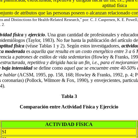
aptitud física
njunto de atributos que las personas poseen o alcanzan relacionado con l
ns and Distinctions for Health-Related Research," por: C. J. Caspersen, K. E. Powel
 2.
ividad física
y
ejercicio
. Una gran cantidad de profesionales y educado
pidemiólogos (Taylor, 1983). No fue hasta la publicación del artículo
aptitud física
(véase Tablas 1 y 2). Según estos investigadores,
actividad
sica moderada
es
aquella que resulta en un costo energético entre 3 a 6
erencia a
patrones de estilos de vida sedentarios
(Howley & Franks, 1992
, estructurada, repetitiva y dirigida hacia un fin, i.e., para el mejora
de baja intensidad
se define como
aquel que se encuentre entre 40-50
de hablar
(ACSM, 1995, pp. 158, 168; Howley & Franks, 1992, p. 4; P
s coronarias) (Pollock, Wilmore & Fox, 1990), y envejecientes, particul
4).
Tabla 3
Comparación entre Actividad Física y Ejercicio
ACTIVIDAD FÍSICA
SI