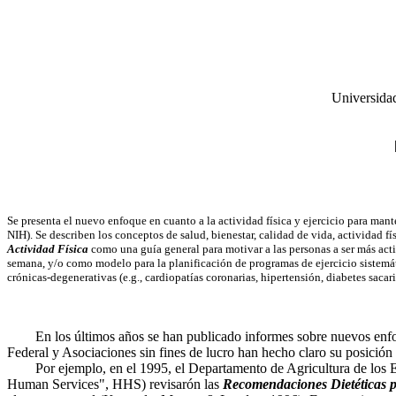
Universidad
Se presenta el nuevo enfoque en cuanto a la actividad física y ejercicio para 
NIH). Se describen los conceptos de salud, bienestar, calidad de vida, actividad fís
Actividad Física
como una guía general para motivar a las personas a ser más ac
semana, y/o como modelo para la planificación de programas de ejercicio sistemát
crónicas-degenerativas (e.g., cardiopatías coronarias, hipertensión, diabetes sacarin
En los últimos años se han publicado informes sobre nuevos enfoque
Federal y Asociaciones sin fines de lucro han hecho claro su posición 
Por ejemplo, en el 1995, el Departamento de Agricultura de los Es
Human Services", HHS) revisarón las
Recomendaciones Dietéticas p