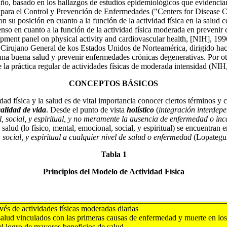
 basado en los hallazgos de estudios epidemiológicos que evidencian l
ros para el Control y Prevención de Enfermedades ("Centers for Diseas
u posición en cuanto a la función de la actividad física en la salud c
o en cuanto a la función de la actividad física moderada en prevenir c
lopment panel on physical activity and cardiovascular health, [NIH],
l Cirujano General de kos Estados Unidos de Norteamérica, dirigido hac
 una buena salud y prevenir enfermedades crónicas degenerativas. Por otr
 la práctica regular de actividades físicas de moderada intensidad (NIH
CONCEPTOS BÁSICOS
física y la salud es de vital importancia conocer ciertos términos y c
calidad de vida
. Desde el punto de vista
holístico
(
integración interdepe
l, social, y espiritual, y no meramente la ausencia de enfermedad o in
lud (lo físico, mental, emocional, social, y espiritual) se encuentran e
social, y espiritual a cualquier nivel de salud o enfermedad
(Lopategui
Tabla 1
Principios del Modelo de Actividad Física
vés de actividades físicas moderadas diarias
e salud vinculados con las primeras causas de enfermedad y muerte en l
el logro de mayores beneficios de salud