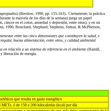
propiados) (Breslow, 1990, pp. 155-163).. Ciertamente, la práctica
 durante la mayoría de los días de la semana) juega un papel
s, cáncer en el colon, ansiedad y depresión, entre otras), y en un
bbons, 1996; Bouchard, Shephard, Stephens, Sutton, & McPherson,
ienestar entre las cinco dimensiones que constituyen la salud, e
a regular, buena alimentación, entre otros, y calidad ambiental
a en relación a un sistema de referencia en el ambiente
(Hamill,
y liberación de energía.
léticos que resulta en gasto energético
6 METs, ó de 150 a 200 kilocalorías (kcal) por día
para el mejoramiento o mantenimiento de uno más delos componentes de la