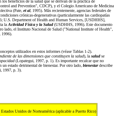
os beneficios de la salud que se derivan de la práctica de
e Control and Prevention", CDCP), y el Colegio Americano de Medicina
olectiva (Pate,
et al
, 1995). Más recientemente, agencias federales de
ondiciones crónicas-degenerativas (particularmente las cardiopatías
 1996; U.S. Department of Health and Human Services, [USDHHS],
ia la
Actividad Física y la Salud
(USDHHS, 1996). Este documento
o lado, el Instituto Nacional de Salud ("National Institute of Health",
, 1996).
onceptos utilizados en estos informes (véase Tablas 1-2).
ndiente de las dimensiones que constituyen la salud
), la
salud
se
capacidad
(Lopategui, 1997, p. 1). Es importante recalcar que no
n un estado detrimental de bienestar. Por otro lado,
bienestar
describe
, 1997, p. 3).
os Estados Unidos de Norteamérica (aplicable a Puerto Rico)