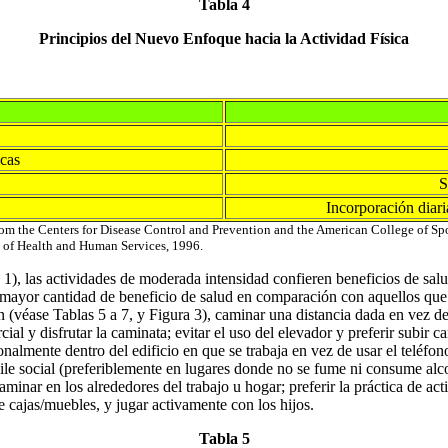
Tabla 4
Principios del Nuevo Enfoque hacia la Actividad Física
cas
S
Incorporación diari
m the Centers for Disease Control and Prevention and the American College of Spo
nt of Health and Human Services, 1996.
1), las actividades de moderada intensidad confieren beneficios de sal
na mayor cantidad de beneficio de salud en comparación con aquellos que
véase Tablas 5 a 7, y Figura 3), caminar una distancia dada en vez de 
l y disfrutar la caminata; evitar el uso del elevador y preferir subir cam
onalmente dentro del edificio en que se trabaja en vez de usar el teléfono
le social (preferiblemente en lugares donde no se fume ni consume alcoho
caminar en los alrededores del trabajo u hogar; preferir la práctica de act
e cajas/muebles, y jugar activamente con los hijos.
Tabla 5