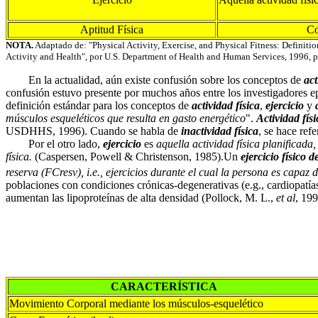
Aptitud Física
Co
NOTA.
Adaptado de: "Physical Activity, Exercise, and Physical Fitness: Definitio
Activity and Health", por U.S. Department of Health and Human Services, 1996, p.
En la actualidad, aún existe confusión sobre los conceptos de
act
confusión estuvo presente por muchos años entre los investigadores e
definición estándar para los conceptos de
actividad física
,
ejercicio
y
músculos esqueléticos que resulta en gasto energético
".
Actividad fí
USDHHS, 1996). Cuando se habla de
inactividad física
, se hace ref
Por el otro lado,
ejercicio
es
aquella actividad física planificada
física.
(Caspersen, Powell & Christenson, 1985).Un
ejercicio físico 
reserva (FCresv), i.e., ejercicios durante el cual la persona es capaz 
poblaciones con condiciones crónicas-degenerativas (e.g., cardiopatía
aumentan las lipoproteínas de alta densidad (Pollock, M. L.,
et al
, 199
CARACTERÍSTICA
Movimiento Corporal mediante los músculos-esquelético