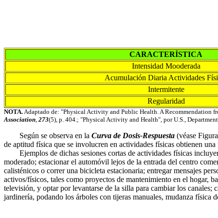
CARACTERÍSTICA
Intensidad Mooderada
Acumulación Diaria Actividades Físi
Intermitente
Regularidad
NOTA.
Adaptado de: "Physical Activity and Public Health. A Recommendation fro
Association
,
273
(5), p. 404.; "Physical Activity and Health", por U.S., Departme
Según se observa en la
Curva de Dosis-Respuesta
(véase Figura 
de aptitud física que se involucren en actividades físicas obtienen u
Ejemplos de dichas sesiones cortas de actividades físicas incluyen (
moderado; estacionar el automóvil lejos de la entrada del centro comercia
calisténicos o correr una bicicleta estacionaria; entregar mensajes pers
activos/físicos, tales como proyectos de mantenimiento en el hogar, bai
televisión, y optar por levantarse de la silla para cambiar los canales; 
jardinería, podando los árboles con tijeras manuales, mudanza física d