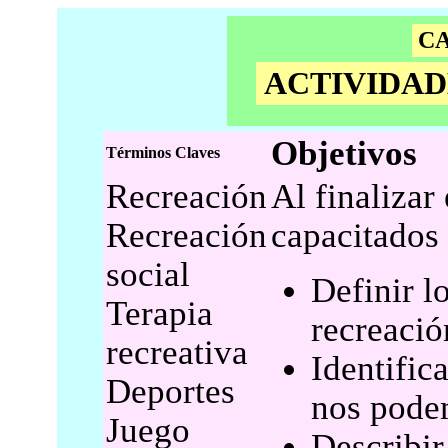
CA
ACTIVIDAD
Objetivos
Términos Claves
Recreación
Al finalizar
Recreación
capacitados 
social
Definir l
Terapia
recreació
recreativa
Identific
Deportes
nos pode
Juego
Describir