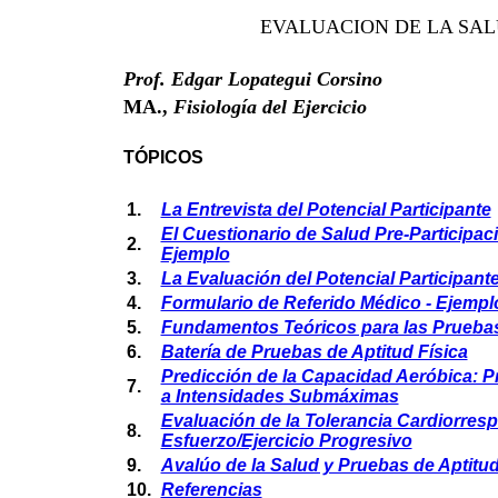
EVA
LUACION DE LA SAL
Prof.
Edgar Lopategui Corsino
MA.,
Fisiología del Ejercicio
TÓPICOS
1.
La Entrevista del Potencial Participante
El Cuestionario de Salud Pre-Participaci
2.
Ejemplo
3.
La Evaluación del Potencial Participant
4.
Formulario de Referido Médico - Ejempl
5.
Fundamentos Teóricos para las Pruebas 
6.
Batería de Pruebas de Aptitud Física
Predicción de la Capacidad Aeróbica: P
7.
a Intensidades Submáximas
Evaluación de la Tolerancia Cardiorresp
8.
Esfuerzo/Ejercicio Progresivo
9.
Avalúo de la Salud y Pruebas de Aptitud
10.
Referencias