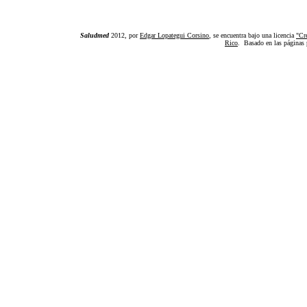
Saludmed
2012, por
Edgar Lopategui Corsino
, se encuentra bajo una licencia
"Cr
Rico
. Basado en las páginas 