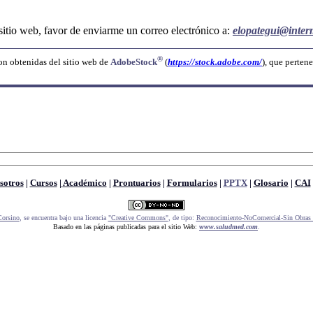
tio web, favor de enviarme un correo electrónico a:
elopategui@inter
®
on obtenidas del sitio web de
AdobeStock
(
https://stock.adobe.com/
), que perten
sotros
|
Cursos
|
Académico
|
Prontuarios
|
Formularios
|
PPTX
|
Glosario
|
CAI
Corsino
, se encuentra bajo una licencia
"Creative Commons"
, de tipo:
Reconocimiento-NoComercial-Sin Obras 
Basado en las páginas publicadas para el sitio Web:
www.saludmed.com
.