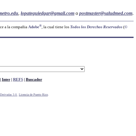
metro.edu
,
lopateguiedgar@gmail.com
o
postmaster@saludmed.com
.
®
ece a la compañia
Adobe
, la cual tiene los
Todos los Derechos Reservados
(
©
|
Inter
|
REFS
|
Buscador
Derivadas 3.0.
Licencia de Puerto Rico
.