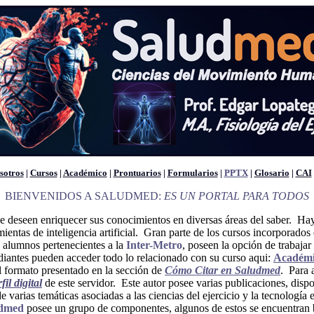
sotros
|
Cursos
|
Académico
|
Prontuarios
|
Formularios
|
PPTX
|
Glosario
|
CAI
BIENVENIDOS A SALUDMED:
ES UN PORTAL PARA TODOS
ue deseen enriquecer sus conocimientos en diversas áreas del saber. Hay
mientas de inteligencia artificial. Gran parte de los cursos incorporados
 alumnos pertenecientes a la
Inter-Metro
, poseen la opción de trabajar 
diantes pueden acceder todo lo relacionado con su curso aqui:
Académ
el formato presentado en la sección de
Cómo Citar en Saludmed
. Para 
fil digital
de este servidor. Este autor posee varias publicaciones, dispo
de varias temáticas asociadas a las ciencias del ejercicio y la tecnología 
dmed
posee un grupo de componentes, algunos de estos se encuentran ba