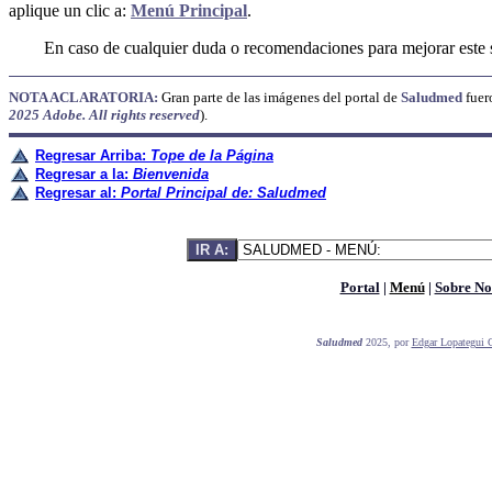
aplique un clic a:
Menú Principal
.
En caso de cualquier duda o recomendaciones para mejorar este si
NOTA ACLARATORIA:
Gran parte de las imágenes del portal de
Saludmed
fuer
2025 Adobe. All rights reserved
).
Regresar Arriba:
Tope de la Página
Regresar a la:
Bienvenida
Regresar al:
Portal Principal de: Saludmed
Portal
|
Menú
|
Sobre No
Saludmed
2025, por
Edgar Lopategui 